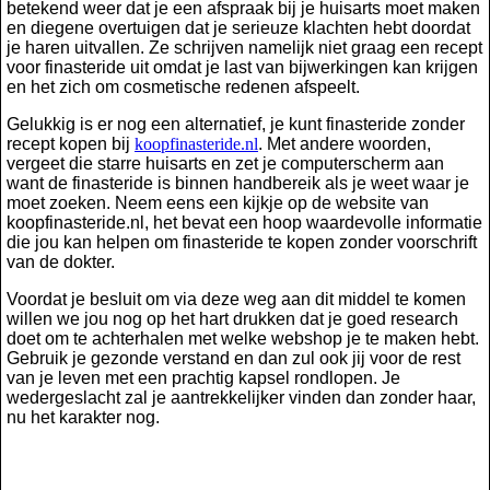
betekend weer dat je een afspraak bij je huisarts moet maken
en diegene overtuigen dat je serieuze klachten hebt doordat
je haren uitvallen. Ze schrijven namelijk niet graag een recept
voor finasteride uit omdat je last van bijwerkingen kan krijgen
en het zich om cosmetische redenen afspeelt.
Gelukkig is er nog een alternatief, je kunt finasteride zonder
recept kopen bij
koopfinasteride.nl
. Met andere woorden,
vergeet die starre huisarts en zet je computerscherm aan
want de finasteride is binnen handbereik als je weet waar je
moet zoeken. Neem eens een kijkje op de website van
koopfinasteride.nl, het bevat een hoop waardevolle informatie
die jou kan helpen om finasteride te kopen zonder voorschrift
van de dokter.
Voordat je besluit om via deze weg aan dit middel te komen
willen we jou nog op het hart drukken dat je goed research
doet om te achterhalen met welke webshop je te maken hebt.
Gebruik je gezonde verstand en dan zul ook jij voor de rest
van je leven met een prachtig kapsel rondlopen. Je
wedergeslacht zal je aantrekkelijker vinden dan zonder haar,
nu het karakter nog.