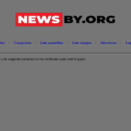
abet
-
Categorieën
-
Link aanmelden
-
Link wijzigen
-
Adverteren
-
Log
de volgende karakters in het verificatie code veld te typen: