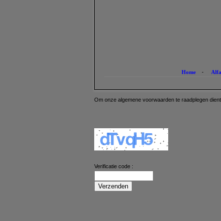
Home
-
Alf
Om onze algemene voorwaarden te raadplegen dient u 
Verificatie code :