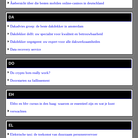
Ãœbersicht über die besten mobilen online-casinos in deutschland
DA
Dakadvies groep: de beste dakdekker in amsterdam
Dakdekker delft: uw specialist voor kwaliteit en betrouwbaarheid
Dakdekker oegstgeest: uw expert voor alle dakwerkzaamheden
Data recovery service
DO
Do crypto bots really work?
Doorstarten na faillissement
EH
Ehbo en bhv cursus in den haag: waarom ze essentieel zijn en wat je kunt
verwachten
EL
Elektrische taxi: de toekomst van duurzaam personenvervoer