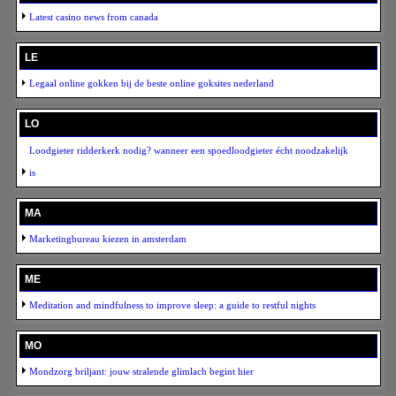
Latest casino news from canada
LE
Legaal online gokken bij de beste online goksites nederland
LO
Loodgieter ridderkerk nodig? wanneer een spoedloodgieter écht noodzakelijk
is
MA
Marketingbureau kiezen in amsterdam
ME
Meditation and mindfulness to improve sleep: a guide to restful nights
MO
Mondzorg briljant: jouw stralende glimlach begint hier