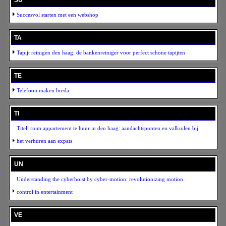
Succesvol starten met een webshop
TA
Tapijt reinigen den haag: de bankenreiniger voor perfect schone tapijten
TE
Telefoon maken breda
TI
Titel: ruim appartement te huur in den haag: aandachtspunten en valkuilen bij
het verhuren aan expats
UN
Understanding the cyberhoist by cyber-motion: revolutionizing motion
control in entertainment
VE