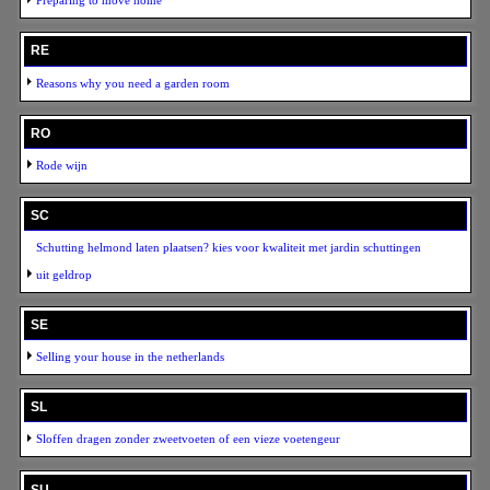
Preparing to move home
RE
Reasons why you need a garden room
RO
Rode wijn
SC
Schutting helmond laten plaatsen? kies voor kwaliteit met jardin schuttingen
uit geldrop
SE
Selling your house in the netherlands
SL
Sloffen dragen zonder zweetvoeten of een vieze voetengeur
SU