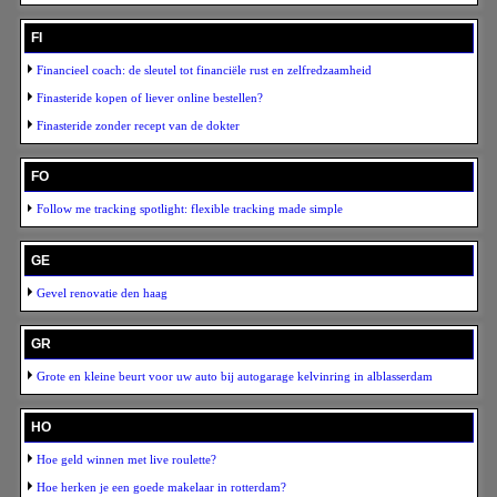
FI
Financieel coach: de sleutel tot financiële rust en zelfredzaamheid
Finasteride kopen of liever online bestellen?
Finasteride zonder recept van de dokter
FO
Follow me tracking spotlight: flexible tracking made simple
GE
Gevel renovatie den haag
GR
Grote en kleine beurt voor uw auto bij autogarage kelvinring in alblasserdam
HO
Hoe geld winnen met live roulette?
Hoe herken je een goede makelaar in rotterdam?