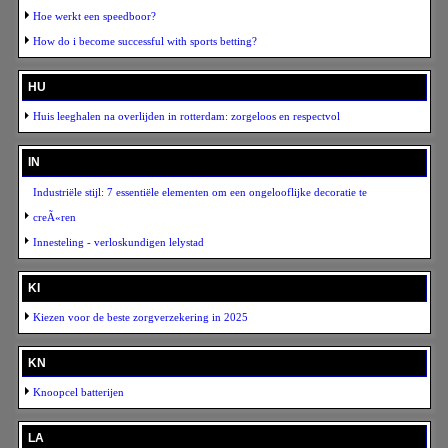
Hoe werkt een speedboor?
How do i become successful with sports betting?
HU
Huis leeghalen na overlijden in rotterdam: zorgeloos en respectvol
IN
Industriële stijl: 7 essentiële elementen om een ongelooflijke decoratie te
creÃ«ren
Innesteling - verloskundigen lelystad
KI
Kiezen voor de beste zorgverzekering in 2025
KN
Knoopcel batterijen
LA