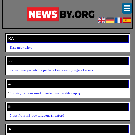
KA
Kalyanjewellers
22
22 inch meisjesfiets: de perfecte keuze voor jongere fietsers
4
4 strategieën om winst te maken met wedden op sport
5
5 tips from arb tree surgeons in oxford
Ã