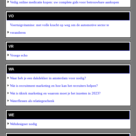
Veilig online medicatie kopen: uw complete gids voor betrouwbare aankopen
VO
Voertuigvitamine: met volle kracht op weg om de automotive sector te
veranderen
VR
Vroege echo
WA
Waar heb je een dakdekker in amsterdam voor nodig?
Wat is recruitment marketing en hoe kan het recruiters helpen?
Wat is tiktok marketing en waarom moet je het inzetten in 2023?
Waterflessen als relatiegeschenk
WE
Webdesigner nodig